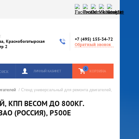
:
+7 (495) 155-34-72
ва, Краснобогатырская
Обратный звонок
стр 2
0
КОРЗИНА
ЛИЧНЫЙ КАБИНЕТ
ОИСК
игателей
/ Стенд универсальный для ремонта двигателей,
, КПП ВЕСОМ ДО 800КГ.
АО (РОССИЯ), Р500Е