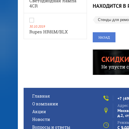
Cветодиодная лампа
НАХОДИТСЯ В 
4CR
Стенды для ремо
30.10.2019
Rupes HR81M/BLX
НАЗАД
СКИДКИ
Не упусти 
Главная
+7 (4
О компании
Адрес:
Москв
Акции
д.2, с
Новости
Режим
Вопросы и ответы
C 9:00