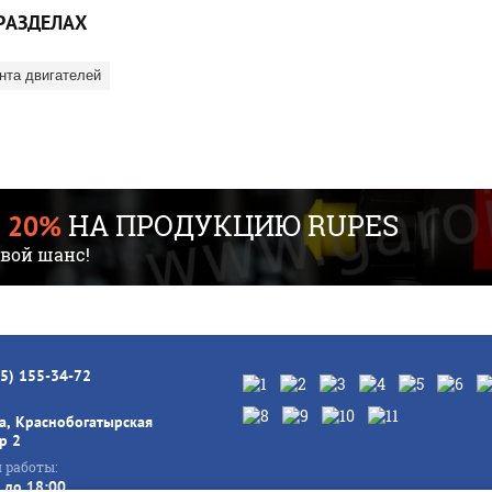
РАЗДЕЛАХ
нта двигателей
НА ПРОДУКЦИЮ RUPES
 20%
свой шанс!
95) 155-34-72
а, Краснобогатырская
тр 2
 работы:
 до 18:00