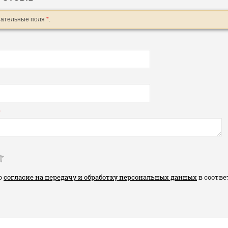
зательные поля
*
.
*
ю
согласие на передачу и обработку персональных данных
в соотве