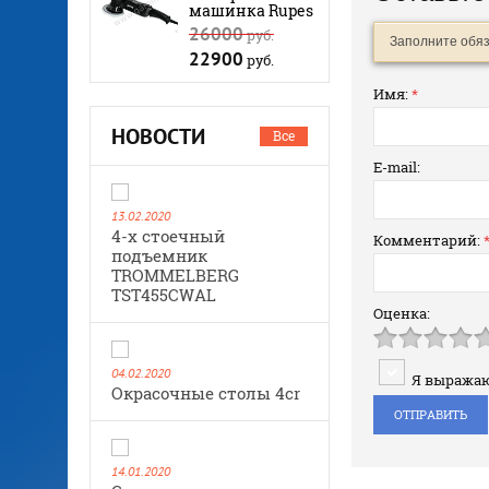
машинка Rupes
26000
руб.
Заполните обя
22900
руб.
Имя:
*
НОВОСТИ
Все
E-mail:
13.02.2020
4-х стоечный
Комментарий:
подъемник
TROMMELBERG
TST455CWAL
Оценка:
04.02.2020
Я выража
Окрасочные столы 4cr
14.01.2020