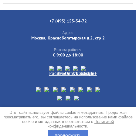
+7 (495) 155-34-72
Адрес:
Москва, Краснобогатырская д.2, стр 2
Режим работы:
C 9:00 до 18:00
© 2019 - 2026
Этот сайт использует файлы cookie и метаданные. Продолжая
просматривать его, вы соглашаетесь на использование нами файлов
Политика конфиденциальности
cookie и метаданных в соответствии с
Политикой
сделать сайт
в megagroup.ru
конфиденциальности
.