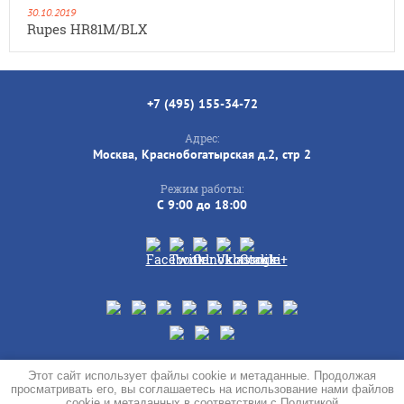
30.10.2019
Rupes HR81M/BLX
+7 (495) 155-34-72
Адрес:
Москва, Краснобогатырская д.2, стр 2
Режим работы:
C 9:00 до 18:00
© 2019 - 2026
Этот сайт использует файлы cookie и метаданные. Продолжая
просматривать его, вы соглашаетесь на использование нами файлов
Политика конфиденциальности
cookie и метаданных в соответствии с
Политикой